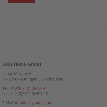
A
l
t
e
r
n
a
t
i
EASY HANG GmbH
v
Lange Morgen 5
e
D-72768 Reutlingen Sickenhausen
:
Tel.:
+49 (0)7121 36401-0
Fax: +49 (0)7121 36401-18
E-Mail:
info@easy-hang.com